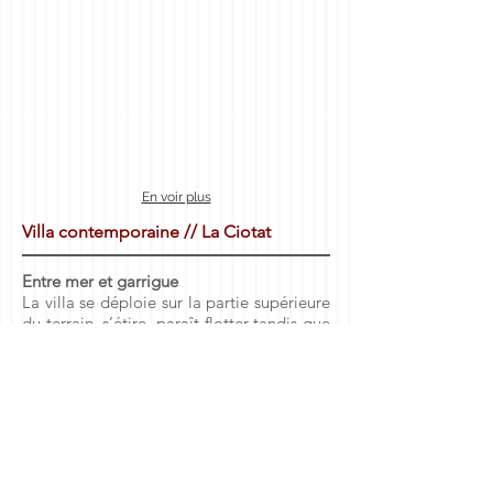
En voir plus
Villa contemporaine // La Ciotat
Entre mer et garrigue
La villa se déploie sur la partie supérieure
du terrain, s’étire, paraît flotter tandis que
les terrasses en prolongation des lignes
des restanques se calent pour épouser le
paysage et se confondre dans le terrain.
L’orientation du bâti a privilégié le
cadrage des vues sur la mer et la colline
de garrigues, tout en s’harmonisant avec
le paysage.